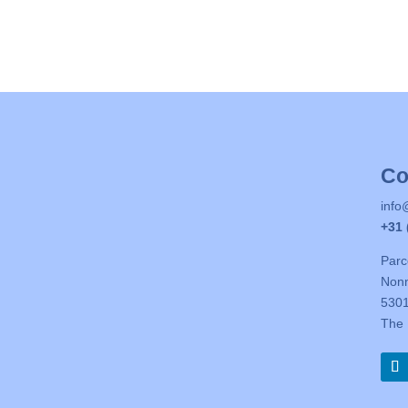
Co
info
+31 
Parc
Nonn
530
The 