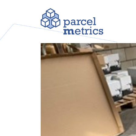
Application Masterdat
par
Jacob Blom
|
Sep 18, 2023
|
Hardware
,
Softw