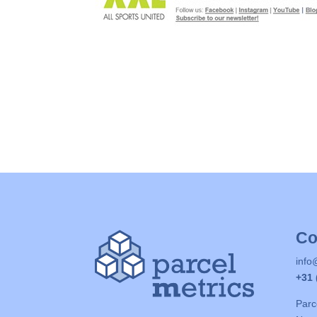
Co
info
+31 
Parc