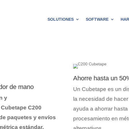
SOLUTIONES
SOFTWARE
HA
Ahorre hasta un 50
ador de mano
Un Cubetape es un disp
n y
la necesidad de hacer 
l Cubetape C200
ayuda a ahorrar hasta
de paquetes y envíos
procesamiento en mét
étrica estándar,
alternativos.