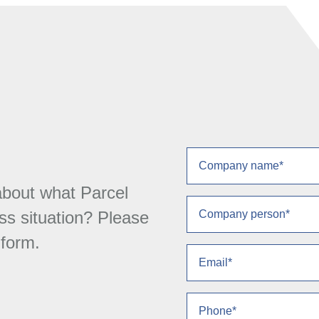
Company
name
about what Parcel
(Obligatorio)
Company
ss situation? Please
person
(Obligatorio)
 form.
Email
(Obligatorio)
Phone
(Obligatorio)